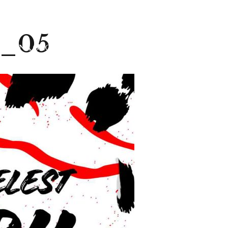
_05
TRONA GŁÓWNA
O NAS
MENU
AKTU